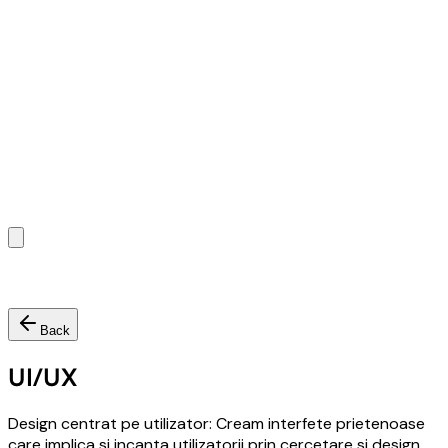
Back
UI/UX
Design centrat pe utilizator: Cream interfete prietenoase
care implica si incanta utilizatorii prin cercetare si design