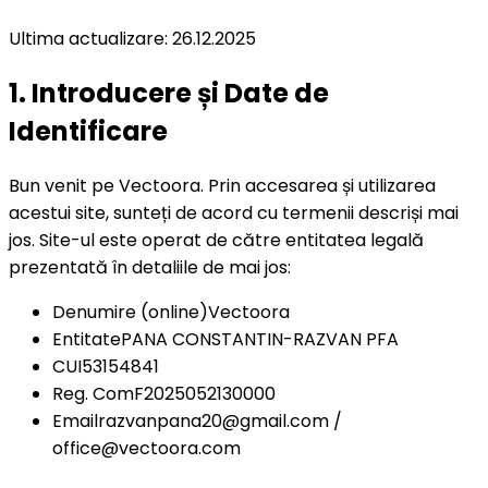
Ultima actualizare
:
26.12.2025
1. Introducere și Date de
Identificare
Bun venit pe Vectoora. Prin accesarea și utilizarea
acestui site, sunteți de acord cu termenii descriși mai
jos. Site-ul este operat de către entitatea legală
prezentată în detaliile de mai jos:
Denumire
(online)
Vectoora
Entitate
PANA CONSTANTIN-RAZVAN PFA
CUI
53154841
Reg. Com
F2025052130000
Email
razvanpana20@gmail.com /
office@vectoora.com