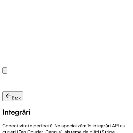
Back
Integrări
Conectivitate perfectă: Ne specializăm în integrări API cu
curieri (Fan Courier, Cargus), sisteme de plăți (Stripe,